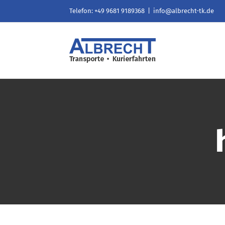
Zum
Telefon: +49 9681 9189368
|
info@albrecht-tk.de
Inhalt
springen