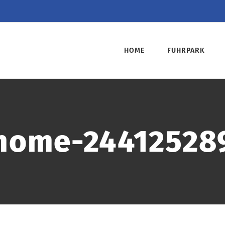
HOME
FUHRPARK
home-24412528